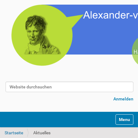
Website durchsuchen
Erweiterte Suche…
Anmelden
Toggle na
Startseite
Aktuelles