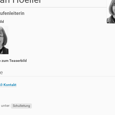
ufenleiterin
ild
 zum Teaserbild
te
il-Kontakt
 unter:
Schulleitung