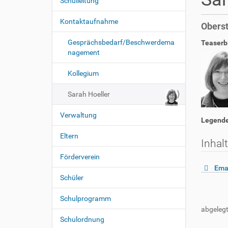
s
Schulleitung
N
i
a
n
Kontaktaufnahme
Oberst
v
d
i
h
Gesprächsbedarf/Beschwerdema
Teaserb
i
g
nagement
e
a
r
Kollegium
t
i
Sarah Hoeller
o
Verwaltung
n
Legende
Eltern
Inhal
Förderverein
Ema
Schüler
Schulprogramm
abgelegt
Schulordnung