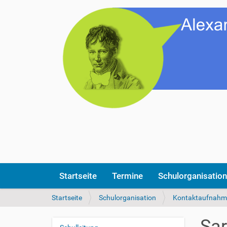
Startseite
Termine
Schulorganisation
S
Startseite
Schulorganisation
Kontaktaufnahm
i
e
Sar