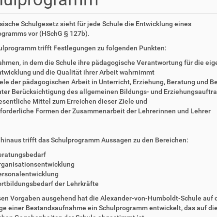
ische Schulgesetz sieht für jede Schule die Entwicklung eines
ogramms vor (HSchG § 127b).
ulprogramm trifft Festlegungen zu folgenden Punkten:
hmen, in dem die Schule ihre pädagogische Verantwortung für die eig
twicklung und die Qualität ihrer Arbeit wahrnimmt
ele der pädagogischen Arbeit in Unterricht, Erziehung, Beratung und B
ter Berücksichtigung des allgemeinen Bildungs- und Erziehungsauftr
sentliche Mittel zum Erreichen dieser Ziele und
rforderliche Formen der Zusammenarbeit der Lehrerinnen und Lehrer
 hinaus trifft das Schulprogramm Aussagen zu den Bereichen:
eratungsbedarf
rganisationsentwicklung
ersonalentwicklung
rtbildungsbedarf der Lehrkräfte
sen Vorgaben ausgehend hat die Alexander-von-Humboldt-Schule auf 
ge einer Bestandsaufnahme ein Schulprogramm entwickelt, das auf di