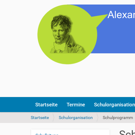
Startseite
Termine
Schulorganisation
S
Startseite
Schulorganisation
Schulprogramm
i
e
Sc