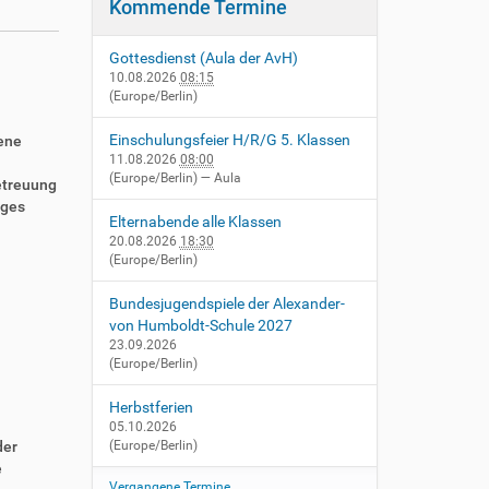
Kommende Termine
Gottesdienst (Aula der AvH)
10.08.2026
08:15
(Europe/Berlin)
Einschulungsfeier H/R/G 5. Klassen
ene
11.08.2026
08:00
(Europe/Berlin)
— Aula
etreuung
ages
Elternabende alle Klassen
20.08.2026
18:30
(Europe/Berlin)
Bundesjugendspiele der Alexander-
von Humboldt-Schule 2027
23.09.2026
(Europe/Berlin)
Herbstferien
05.10.2026
der
(Europe/Berlin)
e
Vergangene Termine…