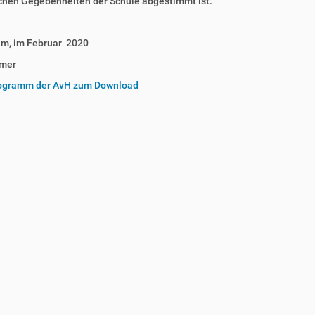
schen Gegebenheiten der Schule abgestimmt ist.
im, im Februar 2020
mer
ogramm der AvH zum Download