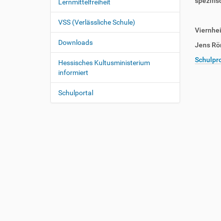
spezifi
Lernmittelfreiheit
VSS (Verlässliche Schule)
Viernhe
Downloads
Jens Rö
Schulpr
Hessisches Kultusministerium
informiert
Schulportal