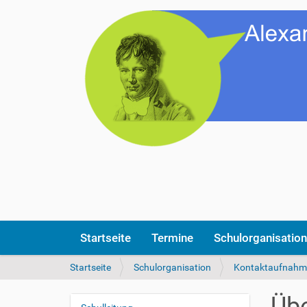
Startseite
Termine
Schulorganisation
S
Startseite
Schulorganisation
Kontaktaufnahm
i
e
Übe