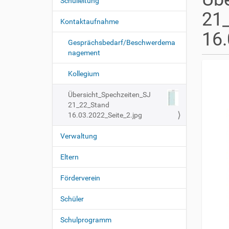
s
Schulleitung
N
i
21
a
n
Kontaktaufnahme
v
d
16.
i
h
Gesprächsbedarf/Beschwerdema
i
g
nagement
e
a
r
Kollegium
t
i
Übersicht_Spechzeiten_SJ
o
21_22_Stand
16.03.2022_Seite_2.jpg
n
Verwaltung
Eltern
Förderverein
Schüler
Schulprogramm