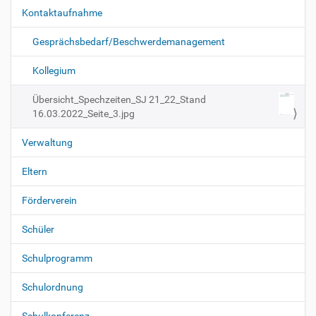
a
l
Kontaktaufnahme
d
v
i
i
n
Gesprächsbedarf/Beschwerdemanagement
v
g
o
Kollegium
a
l
l
t
Übersicht_Spechzeiten_SJ 21_22_Stand
e
i
r
16.03.2022_Seite_3.jpg
G
o
r
Verwaltung
n
ö
ß
Eltern
e
…
Förderverein
Schüler
Schulprogramm
Schulordnung