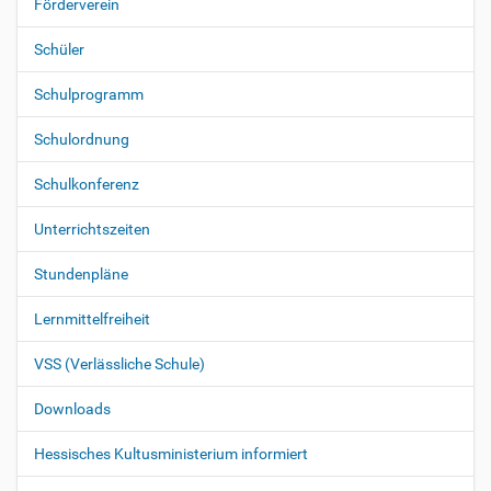
Förderverein
i
o
Schüler
n
Schulprogramm
Schulordnung
Schulkonferenz
Unterrichtszeiten
Stundenpläne
Lernmittelfreiheit
VSS (Verlässliche Schule)
Downloads
Hessisches Kultusministerium informiert