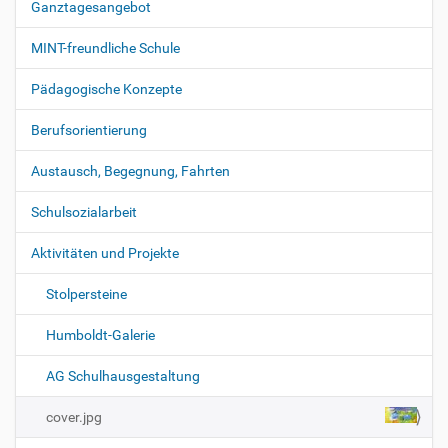
Ganztagesangebot
d
v
i
i
n
MINT-freundliche Schule
v
g
o
Pädagogische Konzepte
a
l
l
t
Berufsorientierung
e
i
r
G
o
Austausch, Begegnung, Fahrten
r
n
ö
Schulsozialarbeit
ß
e
…
Aktivitäten und Projekte
Stolpersteine
Humboldt-Galerie
AG Schulhausgestaltung
cover.jpg