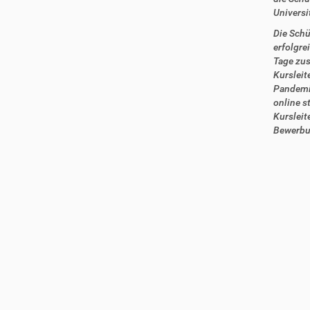
Universi
Die Schü
erfolgre
Tage zus
Kursleit
Pandemie
online s
Kursleit
Bewerbun