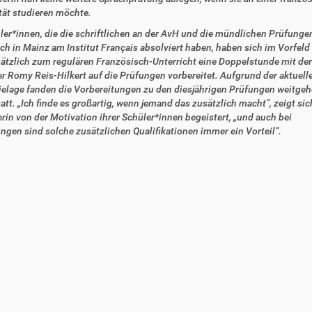
tät studieren möchte.
ler*innen, die die schriftlichen an der AvH und die mündlichen Prüfunge
ich in Mainz am Institut Français absolviert haben, haben sich im Vorfeld 
ätzlich zum regulären Französisch-Unterricht eine Doppelstunde mit de
er Romy Reis-Hilkert auf die Prüfungen vorbereitet. Aufgrund der aktuell
lage fanden die Vorbereitungen zu den diesjährigen Prüfungen weitge
tatt. „Ich finde es großartig, wenn jemand das zusätzlich macht“, zeigt sic
erin von der Motivation ihrer Schüler*innen begeistert, „und auch bei
gen sind solche zusätzlichen Qualifikationen immer ein Vorteil“.