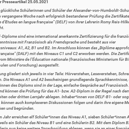
r Presseartikel 25.05.2021
glückliche Schülerinnen und Schüler der Alexander-von-Humboldt-Schu
vergangene Woche nach erfolgreich bestandener Prüfung die Zertifikate 
 d’
E
tudes en
l
angue
f
rançaise“ (DELF) von ihrer Lehrerin Romy Reis-Hilk
ht.
-Diplome sind eine international anerkannte Zertifizierung für die franz
nntnisse mit Französisch als Fremdsprache und besteht aus vier
sniveaus: A1, A2, B1 und B2. Im Anschluss können das „
D
iplôme
a
pprofo
rançaise“ (DALF) mit den Niveaus C1 und C2 erworben werden. Die Zertifi
om Ministère de l’Éducation nationale (französisches Ministerium für Bi
len und Forschung) ausgestellt.
ung gliedert sich jeweils in vier Teile: Hörverstehen, Leseverstehen, Schr
. Die Niveaus A1 und A2 bescheinigen grundlegende Sprachkenntnisse, 
innen des Diploms sind in der Lage, einfache Gespräche auf Französisch
nd können die Prüfung für das A1- bzw. A2-Diplom in der Regel nach dem
iten oder dritten Lernjahr ablegen. Inhaber*innen von DELF-B1- oder sog
können auch komplexeren Diskussionen folgen und darin ihre eigene M
ken und begründen.
m Jahr erreichen elf Schüler*innen das Niveau A1, sieben Schüler*innen 
weils ein Schüler das Niveau B1 und eine Schülerin B2. Mit dem Diplom 
lerin nun keine weitere Sprachprüfung ablegen, wenn sie an einer franzö