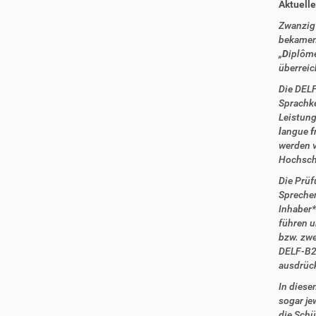
Aktuelle
Zwanzig 
bekamen 
„
D
iplôme
überreic
Die DELF
Sprachke
Leistung
l
angue
f
werden v
Hochschu
Die Prüf
Sprechen
Inhaber*
führen u
bzw. zwe
DELF-B2 
ausdrüc
In diese
sogar je
die Schü