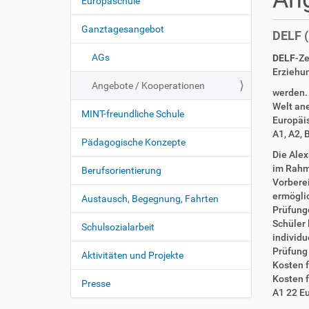
s
Europaschule
N
i
a
n
Ganztagesangebot
DELF (
v
d
i
h
AGs
DELF
-Ze
i
g
Erziehu
e
Angebote / Kooperationen
a
werden. 
r
t
Welt an
MINT-freundliche Schule
Europäis
i
A1, A2, 
o
Pädagogische Konzepte
Die Ale
n
im Rahm
Berufsorientierung
Vorberei
ermögli
Austausch, Begegnung, Fahrten
Prüfung
Schüler 
Schulsozialarbeit
individu
Prüfung
Aktivitäten und Projekte
Kosten f
Kosten f
Presse
A1 22 Eu