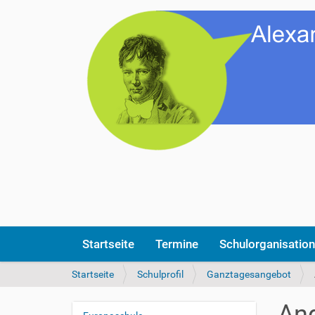
Startseite
Termine
Schulorganisation
S
Startseite
Schulprofil
Ganztagesangebot
i
e
Ang