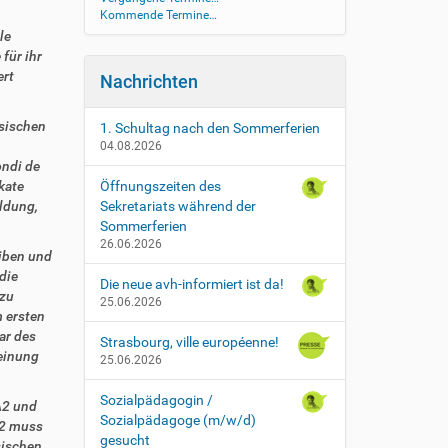
Kommende Termine…
le
für ihr
ert
Nachrichten
ösischen
1. Schultag nach den Sommerferien
04.08.2026
ndi de
kate
Öffnungszeiten des
ldung,
Sekretariats während der
Sommerferien
26.06.2026
eiben und
die
Die neue avh-informiert ist da!
 zu
25.06.2026
 ersten
ar des
Strasbourg, ville européenne!
einung
25.06.2026
Sozialpädagogin /
A2 und
Sozialpädagoge (m/w/d)
B2 muss
gesucht
sischen