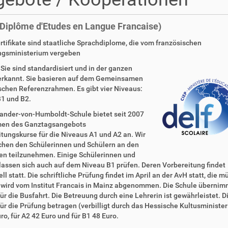
Diplôme d'Etudes en Langue Francaise)
rtifikate sind staatliche Sprachdiplome, die vom französischen
ngsministerium vergeben
Sie sind standardisiert und in der ganzen
erkannt. Sie basieren auf dem Gemeinsamen
chen Referenzrahmen. Es gibt vier Niveaus:
B1 und B2.
xander-von-Humboldt-Schule bietet seit 2007
en des Ganztagsangebots
tungskurse für die Niveaus A1 und A2 an. Wir
chen den Schülerinnen und Schülern an den
en teilzunehmen. Einige Schülerinnen und
lassen sich auch auf dem Niveau B1 prüfen. Deren Vorbereitung findet
ell statt. Die schriftliche Prüfung findet im April an der AvH statt, die 
 wird vom Institut Francais in Mainz abgenommen. Die Schule übernim
ür die Busfahrt. Die Betreuung durch eine Lehrerin ist gewährleistet. D
ür die Prüfung betragen (verbilligt durch das Hessische Kultusminister
ro, für A2 42 Euro und für B1 48 Euro.