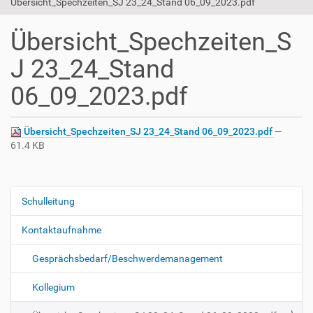
Übersicht_Spechzeiten_SJ 23_24_Stand 06_09_2023.pdf
Übersicht_Spechzeiten_S
J 23_24_Stand
06_09_2023.pdf
Übersicht_Spechzeiten_SJ 23_24_Stand 06_09_2023.pdf
—
61.4 KB
Schulleitung
N
a
Kontaktaufnahme
v
i
Gesprächsbedarf/Beschwerdemanagement
g
Kollegium
a
t