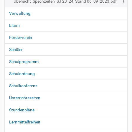
Übersicht_Spechzeiten_SJ 23_24_Stand 06_09_2023.pdf
i
o
Verwaltung
n
Eltern
Förderverein
Schüler
Schulprogramm
Schulordnung
Schulkonferenz
Unterrichtszeiten
Stundenpläne
Lernmittelfreiheit